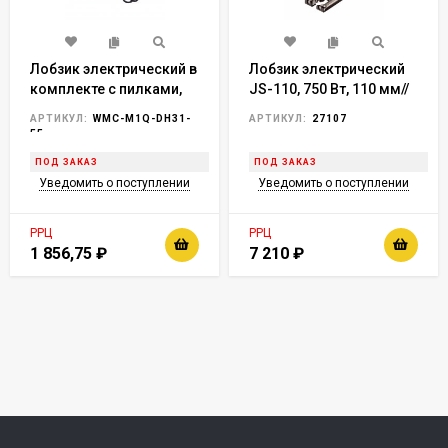
Лобзик электрический в
Лобзик электрический
комплекте с пилками,
JS-110, 750 Вт, 110 мм//
2шт(220В,350Вт, 3000
Denzel
АРТИКУЛ:
WMC-M1Q-DH31-
АРТИКУЛ:
27107
ход/мин,глубина
55
пропила дерева-55мм,
ПОД ЗАКАЗ
ПОД ЗАКАЗ
стали-20мм)
Уведомить о поступлении
Уведомить о поступлении
РРЦ
РРЦ
1 856,75
₽
7 210
₽