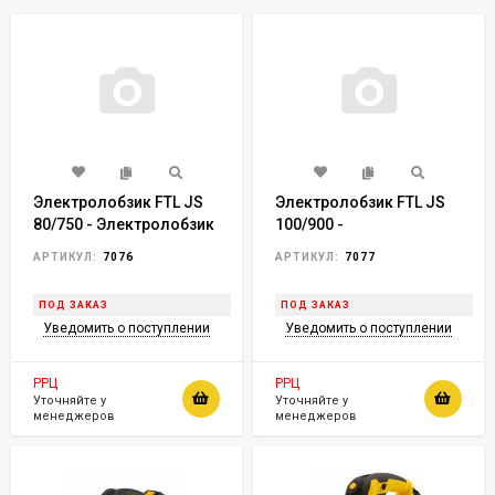
Электролобзик FTL JS
Электролобзик FTL JS
80/750 - Электролобзик
100/900 -
сетевой FTL JS 80/750
Электролобзик сетевой
АРТИКУЛ:
7076
АРТИКУЛ:
7077
(глубина пропила - 80
FTL JS 100/900 (глубина
мм / Мощность 750 Вт /
пропила - 100 мм /
ПОД ЗАКАЗ
ПОД ЗАКАЗ
SDS-патрон /
Мощность 900 Вт /
Уведомить о поступлении
Уведомить о поступлении
Маятниковый ход / 6
Лазер / LED-подсветка /
скоростей) (арт. 7076)
SDS-патрон / Литая
подошва /
РРЦ
РРЦ
Маятниковый ход / 6
Уточняйте у
Уточняйте у
менеджеров
менеджеров
скоростей) (арт. 7077)