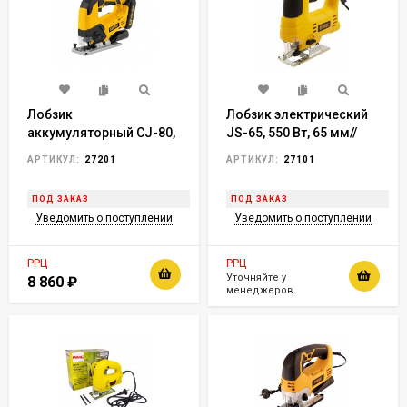
Лобзик
Лобзик электрический
аккумуляторный CJ-80,
JS-65, 550 Вт, 65 мм//
18В Li-Ion// Denzel
Denzel
АРТИКУЛ:
27201
АРТИКУЛ:
27101
ПОД ЗАКАЗ
ПОД ЗАКАЗ
Уведомить о поступлении
Уведомить о поступлении
РРЦ
РРЦ
Уточняйте у
8 860
₽
менеджеров