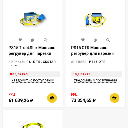
PS15 TruckStar Машинка
PS15 OTR Машинка
регрувер для нарезки
регрувер для нарезки
протектора, 500 Вт,
протектора, Франция,
АРТИКУЛ:
PS15 TRUCKSTAR
АРТИКУЛ:
PS15 OTR
плавная регулировка
horex
PLUS
нагрева, режим
ПОД ЗАКАЗ
ПОД ЗАКАЗ
ожидания, Франция,
Уведомить о поступлении
Уведомить о поступлении
horex
РРЦ
РРЦ
61 639,26
₽
73 354,65
₽