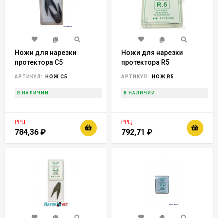
Ножи для нарезки
Ножи для нарезки
протектора С5
протектора R5
(упаковка 20шт.),
(упаковка 20шт.),
АРТИКУЛ:
НОЖ C5
АРТИКУЛ:
НОЖ R5
Франция horex
Франция Horex
В НАЛИЧИИ
В НАЛИЧИИ
РРЦ
РРЦ
784,36
₽
792,71
₽