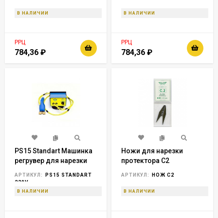
Франция horex
Франция horex
В НАЛИЧИИ
В НАЛИЧИИ
РРЦ
РРЦ
784,36
₽
784,36
₽
PS15 Standart Машинка
Ножи для нарезки
регрувер для нарезки
протектора С2
протектора, 370 Вт, 4
(упаковка 20шт.),
АРТИКУЛ:
PS15 STANDART
АРТИКУЛ:
НОЖ C2
положения нагрева,
Франция horex
220V
Франция, horex
В НАЛИЧИИ
В НАЛИЧИИ