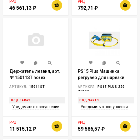
РРЦ
РРЦ
46 561,13
₽
792,71
₽
Держатель лезвия, арт.
PS15 Plus Машинка
№ 15011ST horex
регрувер для нарезки
протектора, 500 Вт, 5
АРТИКУЛ:
15011ST
АРТИКУЛ:
PS15 PLUS 220
положений нагрева,
VOLTS
Франция, horex
ПОД ЗАКАЗ
ПОД ЗАКАЗ
Уведомить о поступлении
Уведомить о поступлении
РРЦ
РРЦ
11 515,12
₽
59 586,57
₽