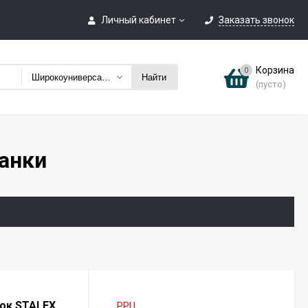
Личный кабинет
Заказать звонок
Корзина
0
Широкоуниверсальные фрезерные станки
Найти
(пусто)
и
анки
ок STALEX
РРЦ