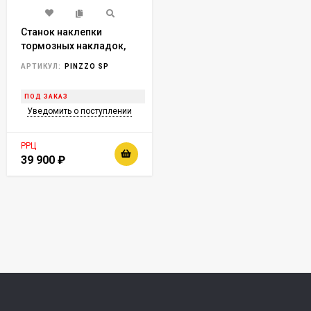
Станок наклепки
тормозных накладок,
пневмопривод KraftWell
АРТИКУЛ:
PINZZO SP
арт. PINZZO SP
ПОД ЗАКАЗ
Уведомить о поступлении
РРЦ
39 900
₽