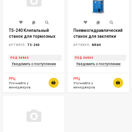
ТS-240 Клепальный
Пневмогидравлический
станок для тормозных
станок для заклепки
колодок
тормозных колодок
АРТИКУЛ:
ТS-240
АРТИКУЛ:
NR6H
NORDBERG NR6H
ПОД ЗАКАЗ
ПОД ЗАКАЗ
Уведомить о поступлении
Уведомить о поступлении
РРЦ
РРЦ
Уточняйте у
Уточняйте у
менеджеров
менеджеров