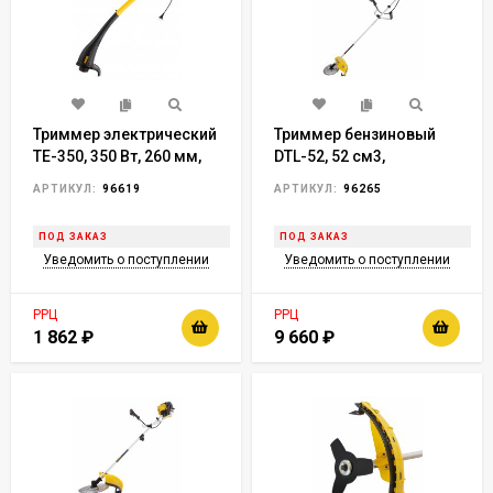
Триммер электрический
Триммер бензиновый
TE-350, 350 Вт, 260 мм,
DTL-52, 52 см3,
катушка полуавтомат//
неразъемная штанга,
АРТИКУЛ:
96619
АРТИКУЛ:
96265
Denzel
состоит из 2 частей//
Denzel
ПОД ЗАКАЗ
ПОД ЗАКАЗ
Уведомить о поступлении
Уведомить о поступлении
РРЦ
РРЦ
1 862
₽
9 660
₽