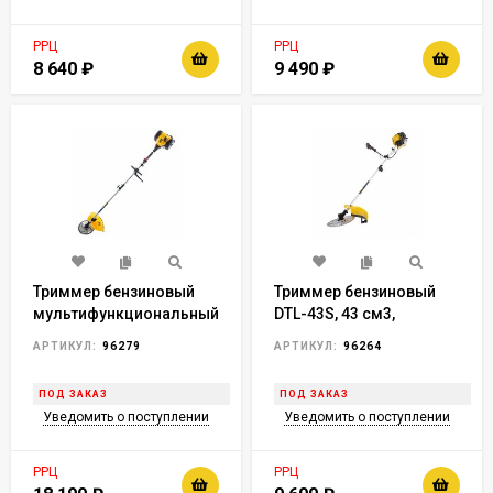
РРЦ
РРЦ
8 640
₽
9 490
₽
Триммер бензиновый
Триммер бензиновый
мультифункциональный
DTL-43S, 43 см3,
DGT-52S-MAX, 52 см3,
разъемная штанга//
АРТИКУЛ:
96279
АРТИКУЛ:
96264
разъёмная штанга//
Denzel
Denzel
ПОД ЗАКАЗ
ПОД ЗАКАЗ
Уведомить о поступлении
Уведомить о поступлении
РРЦ
РРЦ