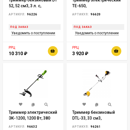
Триммер бензиновый DT
Триммер электрический
52, 52 см3, 3 л. с,
TE-650,
неразъемная штанга,
650Вт,330мм,катушка
АРТИКУЛ:
96226
АРТИКУЛ:
96620
состоит из 2 частей
автомат,телескоп.штанга,ре
Denzel
углы накл.// Denzel
ПОД ЗАКАЗ
ПОД ЗАКАЗ
Уведомить о поступлении
Уведомить о поступлении
РРЦ
РРЦ
10 310
₽
3 920
₽
Триммер электрический
Триммер бензиновый
ЭК-1200, 1200 Вт, 380
DTL-33, 33 см3,
мм, разборная
неразъемная штанга//
АРТИКУЛ:
96632
АРТИКУЛ:
96261
штанга,катушка,диск//
Denzel