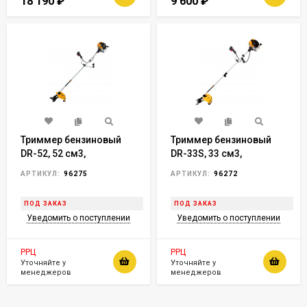
18 190
₽
9 600
₽
Триммер бензиновый
Триммер бензиновый
DR-52, 52 см3,
DR-33S, 33 см3,
неразъемная штанга,
разъемная штанга,
АРТИКУЛ:
96275
АРТИКУЛ:
96272
состоит из 2 частей
состоит из 2 частей
Denzel
Denzel арт. 96272
ПОД ЗАКАЗ
ПОД ЗАКАЗ
Уведомить о поступлении
Уведомить о поступлении
РРЦ
РРЦ
Уточняйте у
Уточняйте у
менеджеров
менеджеров