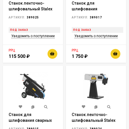
Станок ленточно-
Станок для
шлифовальный Stalex
шлифования
S-75HA
закруглений Stalex PRS-
АРТИКУЛ:
389025
АРТИКУЛ:
389017
76C
ПОД ЗАКАЗ
ПОД ЗАКАЗ
Уведомить о поступлении
Уведомить о поступлении
РРЦ
РРЦ
115 500
₽
1 750
₽
Станок для
Станок ленточно-
шлифования сварных
шлифовальный Stalex
швов Stalex S-75F
S-150L
АРТИКУЛ:
389015
АРТИКУЛ:
389024