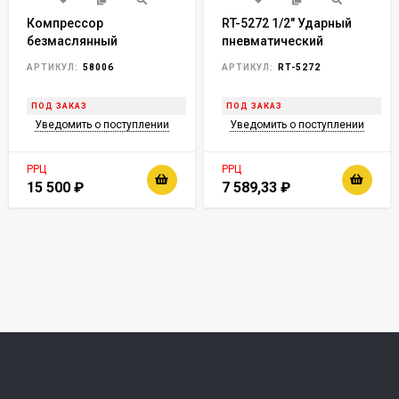
Компрессор
RT-5272 1/2" Ударный
безмаслянный
пневматический
малошумный МБ
гайковерт horex 860 Нм
АРТИКУЛ:
58006
АРТИКУЛ:
RT-5272
1100/24,1100 Вт, 24 л,
170 л/мин// Сибртех
ПОД ЗАКАЗ
ПОД ЗАКАЗ
Уведомить о поступлении
Уведомить о поступлении
РРЦ
РРЦ
15 500
₽
7 589,33
₽