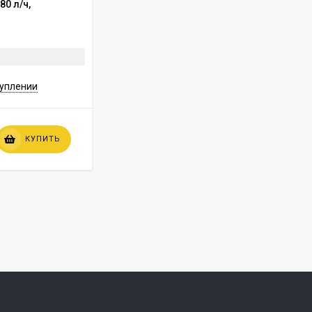
80 л/ч,
подъемников: Т-4, AE&T, Peak, AMGO,
Avik, Fagihi, Nordberg
АРТИКУЛ:
1017
В НАЛИЧИИ
туплении
РРЦ
КУПИТЬ
300
₽
КУПИТЬ