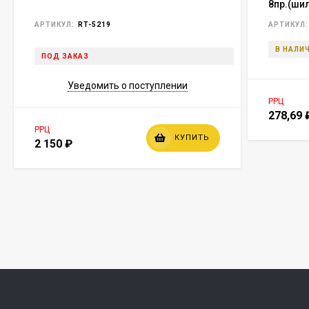
8пр.(ши
в блист
АРТИКУЛ:
RT-5219
АРТИКУЛ:
В НАЛИ
ПОД ЗАКАЗ
Уведомить о поступлении
РРЦ
278,69
РРЦ
КУПИТЬ
2 150
₽