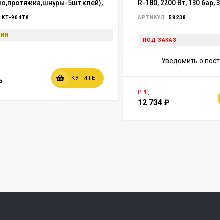
ло,протяжка,шнуры-5шт,клей),
R-180, 2200 Вт, 180 бар, 3
ере
колесная// Denzel
KT-904T8
АРТИКУЛ:
58238
ЧИИ
ПОД ЗАКАЗ
Уведомить о пос
КУПИТЬ
₽
РРЦ
12 734
₽