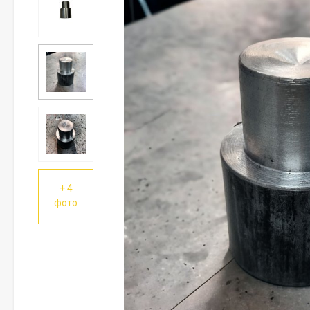
+ 4
фото